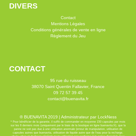
DIVERS
Contact
Mentions Légales
Conditions générales de vente en ligne
Règlement du Jeu
CONTACT
95 rue du ruisseau
38070 Saint Quentin Fallavier, France
09 72 57 39 45
contact@buenavita.fr
® BUENAVITA 2019 |
Administrateur
par
LockNess
* Pour bénéficier de la garantie, il suffit de commander en moyenne 150 capsules par mois
sur les 6 derniers mois (uniquement par le biais de la boutique en ligne buenavita.fr), que la
panne ne soit pas due à une utilisation anormale (erreur de manipulation, utilisation de
capsules autres que buenavita, utilisation de liquide autre que de l'eau pour la recharge,